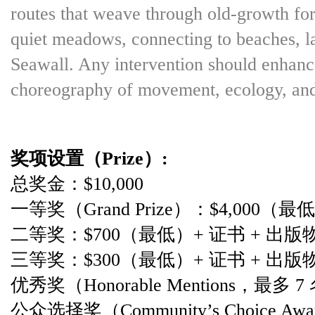
routes that weave through old-growth for
quiet meadows, connecting to beaches, l
Seawall. Any intervention should enhance
choreography of movement, ecology, and
奖项设置（Prize）:
总奖金：$10,000
一等奖（Grand Prize）：$4,000（
二等奖：$700（最低）+ 证书 + 出版
三等奖：$300（最低）+ 证书 + 出版
优秀奖（Honorable Mentions，最
公众选择奖（Community’s Choice A