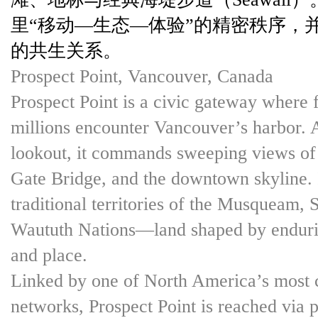
里“移动—生态—体验”的精密秩序，
的共生关系。
Prospect Point, Vancouver, Canada
Prospect Point is a civic gateway where 
millions encounter Vancouver’s harbor. A
lookout, it commands sweeping views of 
Gate Bridge, and the downtown skyline. I
traditional territories of the Musqueam, 
Waututh Nations—land shaped by endurin
and place.
Linked by one of North America’s most c
networks, Prospect Point is reached via 