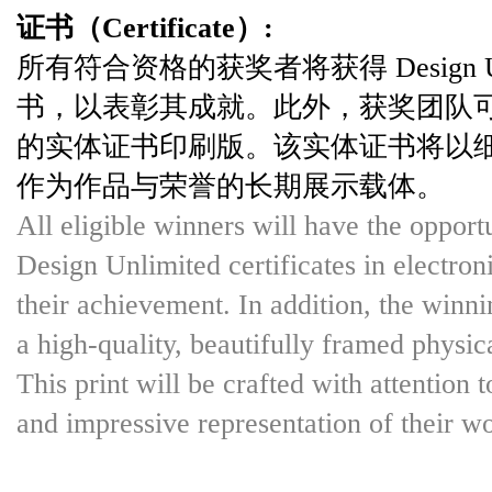
证书（Certificate）:
所有符合资格的获奖者将获得 Design Un
书，以表彰其成就。此外，获奖团队
的实体证书印刷版。该实体证书将以
作为作品与荣誉的长期展示载体。
All eligible winners will have the opportu
Design Unlimited certificates in electro
their achievement. In addition, the winnin
a high-quality, beautifully framed physical
This print will be crafted with attention t
and impressive representation of their w