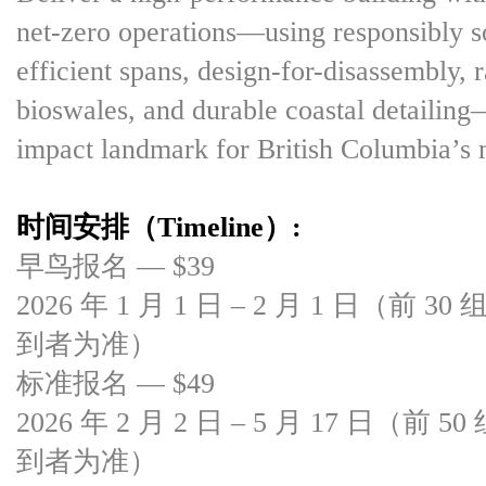
net-zero operations—using responsibly s
efficient spans, design-for-disassembly, 
bioswales, and durable coastal detailing
impact landmark for British Columbia’s 
时间安排（Timeline）:
早鸟报名 — $39
2026 年 1 月 1 日 – 2 月 1 日（
到者为准）
标准报名 — $49
2026 年 2 月 2 日 – 5 月 17 日
到者为准）