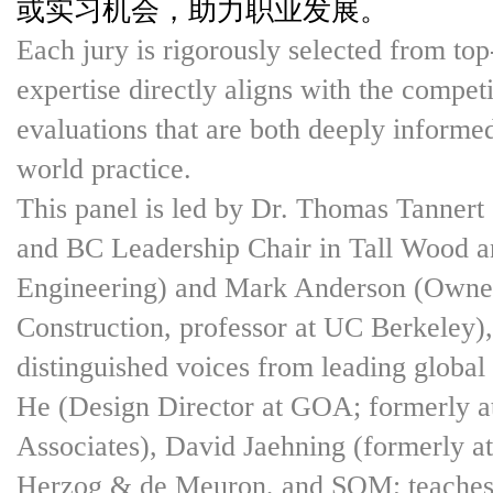
或实习机会，助力职业发展。
Each jury is rigorously selected from top
expertise directly aligns with the compet
evaluations that are both deeply informe
world practice.
This panel is led by Dr. Thomas Tanner
and BC Leadership Chair in Tall Wood a
Engineering) and Mark Anderson (Owner
Construction, professor at UC Berkeley),
distinguished voices from leading globa
He (Design Director at GOA; formerly a
Associates), David Jaehning (formerly a
Herzog & de Meuron, and SOM; teaches