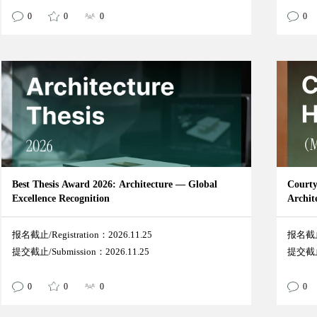
0
0
0
0
Best Thesis Award 2026: Architecture — Global
Courty
Excellence Recognition
Archit
报名截止/Registration：2026.11.25
报名截止/
提交截止/Submission：2026.11.25
提交截止/
0
0
0
0