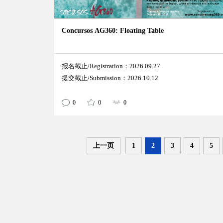
Concursos AG360: Floating Table
报名截止/Registration：2026.09.27
提交截止/Submission：2026.10.12
0
0
0
上一页
1
2
3
4
5