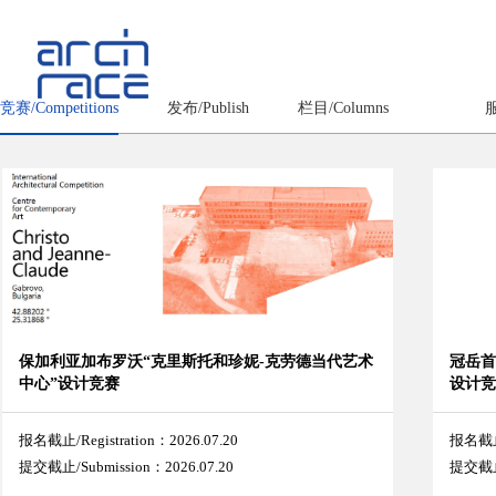
竞赛/Competitions
发布/Publish
栏目/Columns
服
保加利亚加布罗沃“克里斯托和珍妮-克劳德当代艺术
冠岳首尔
中心”设计竞赛
设计
报名截止/Registration：2026.07.20
报名截止/
提交截止/Submission：2026.07.20
提交截止/