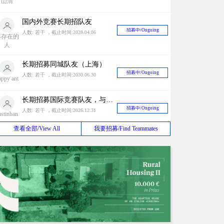
山清
国内外竞赛长期招队友
招募中/Ongoing
人数: 若干 ，截止时间:2028.04.06
不存在的
人
长期招募同城队友（上海）
招募中/Ongoing
人数: 若干 ，截止时间:2030.06.30
appy ant
长期招募国际竞赛队友，与国内外很多zbf有稳定关系中奖率有一定保障！
招募中/Ongoing
人数: 若干 ，截止时间:2026.12.31
ustinhan
查看全部/View All
我要招募/Find Teammates
招聘竞赛队友
招募中/Ongoing
人数: 若干 ，截止时间:2026.10.01
AO1996
建筑设计或其他竞赛
招募中/Ongoing
人数: 若干 ，截止时间:2032.10.08
仓鼠君
初创事务所招募队友
招募中/Ongoing
人数: 若干 ，截止时间:2027.02.01
mily1017