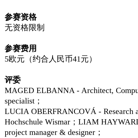
参赛资格
无资格限制
参赛费用
5欧元（约合人民币41元）
评委
MAGED ELBANNA - Architect, Computa
specialist；
LUCIA OBERFRANCOVÁ - Research assi
Hochschule Wismar；LIAM HAYWARD-M
project manager & designer；