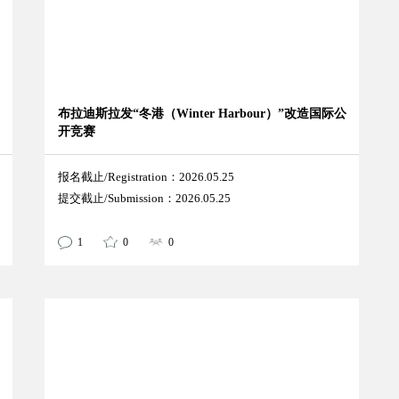
布拉迪斯拉发“冬港（Winter Harbour）”改造国际公
开竞赛
报名截止/Registration：2026.05.25
提交截止/Submission：2026.05.25
1
0
0