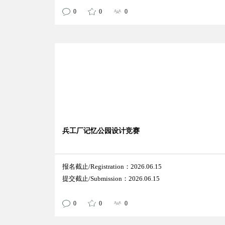
0
0
0
兵工厂记忆公园设计竞赛
报名截止/Registration：2026.06.15
提交截止/Submission：2026.06.15
0
0
0