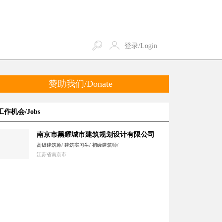
登录/Login
赞助我们/Donate
工作机会/Jobs
南京市黑耀城市建筑规划设计有限公司
高级建筑师/ 建筑实习生/ 初级建筑师/
江苏省南京市