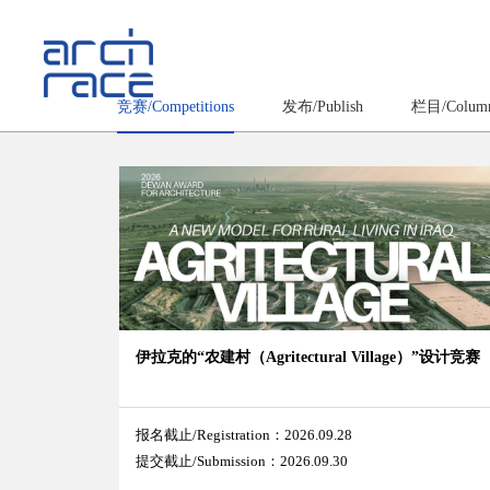
竞赛/Competitions
发布/Publish
栏目/Colum
伊拉克的“农建村（Agritectural Village）”设计竞赛
报名截止/Registration：2026.09.28
提交截止/Submission：2026.09.30