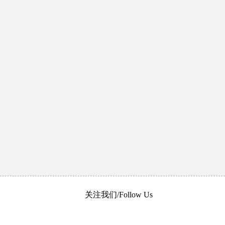
关注我们/Follow Us