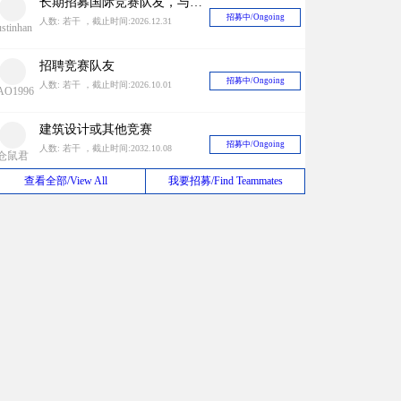
招聘竞赛队友
招募中/Ongoing
人数: 若干 ，截止时间:2026.10.01
AO1996
建筑设计或其他竞赛
招募中/Ongoing
人数: 若干 ，截止时间:2032.10.08
仓鼠君
初创事务所招募队友
招募中/Ongoing
人数: 若干 ，截止时间:2027.02.01
查看全部/View All
我要招募/Find Teammates
mily1017
甲级设计院长期寻找竞赛合作对象
招募中/Ongoing
人数: 若干 ，截止时间:2026.08.31
liuxiao
海外设计团队BD合作
招募中/Ongoing
人数: 若干 ，截止时间:2030.03.12
eijunfei
设计师组队
招募中/Ongoing
人数: 若干 ，截止时间:2027.08.15
zq191315