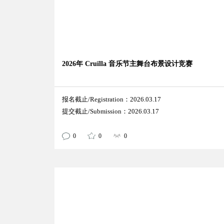
2026年 Cruïlla 音乐节主舞台布景设计竞赛
报名截止/Registration：2026.03.17
提交截止/Submission：2026.03.17
0
0
0