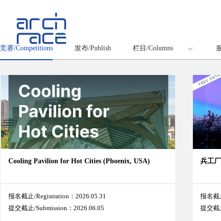
竞赛/Competitions
发布/Publish
栏目/Columns
服
Cooling Pavilion for Hot Cities (Phoenix, USA)
兵工
报名截止/Registration：2026.05.31
报名截止/
提交截止/Submission：2026.06.05
提交截止/