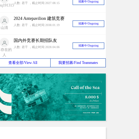
招募中/Ongoing
人数: 若干 ，截止时间:2027.08.15
zq191315
2024 Antepavilion 建筑竞赛
招募中/Ongoing
人数: 若干 ，截止时间:2038.01.19
山清
国内外竞赛长期招队友
招募中/Ongoing
人数: 若干 ，截止时间:2028.04.06
不存在的
人
查看全部/View All
我要招募/Find Teammates
长期招募同城队友（上海）
招募中/Ongoing
人数: 若干 ，截止时间:2030.06.30
appy ant
长期招募国际竞赛队友，与国内外很多zbf有稳定关系中奖率有一定保障！
招募中/Ongoing
人数: 若干 ，截止时间:2026.12.31
ustinhan
招聘竞赛队友
招募中/Ongoing
人数: 若干 ，截止时间:2026.10.01
AO1996
建筑设计或其他竞赛
招募中/Ongoing