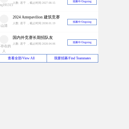
2024 Antepavilion 建筑竞赛
招募中/Ongoing
人数: 若干 ，截止时间:2038.01.19
山清
国内外竞赛长期招队友
招募中/Ongoing
人数: 若干 ，截止时间:2028.04.06
不存在的
人
长期招募同城队友（上海）
招募中/Ongoing
查看全部/View All
我要招募/Find Teammates
人数: 若干 ，截止时间:2030.06.30
appy ant
长期招募国际竞赛队友，与国内外很多zbf有稳定关系中奖率有一定保障！
招募中/Ongoing
人数: 若干 ，截止时间:2026.12.31
ustinhan
招聘竞赛队友
招募中/Ongoing
人数: 若干 ，截止时间:2026.10.01
AO1996
建筑设计或其他竞赛
招募中/Ongoing
人数: 若干 ，截止时间:2032.10.08
仓鼠君