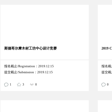
斯德哥尔摩木材工坊中心设计竞赛
2019
报名截止/Registration：2019.12.15
报名截止/
提交截止/Submission：2019.12.15
提交截止/
1
3
0
0