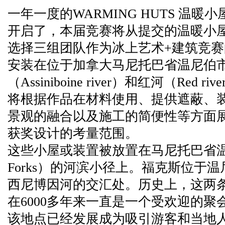
一年一度的WARMING HUTS 温
开启了，本届竞赛将从提交的温暖小
选择三组团队作为冰上艺术+建筑竞
安装在位于加拿大马尼托巴省温尼伯
（Assiniboine river）和红河（Red
将根据作品在材料使用、提供遮蔽、
景观的融合以及施工的简便性等方面
获奖设计的考量范围。
这些小屋或装置被放置在马尼托巴省温
Forks）的河滨小径上。福克斯位于
西尼博因河的交汇处。历史上，这两
在6000多年来一直是一个受欢迎的
该地点已经发展成为吸引游客和当地