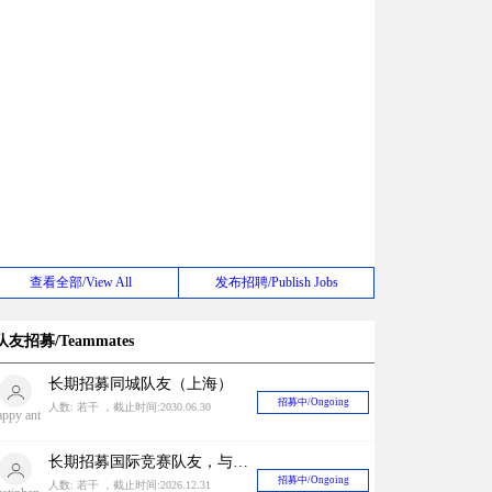
查看全部/View All
发布招聘/Publish Jobs
队友招募/Teammates
长期招募同城队友（上海）
招募中/Ongoing
人数: 若干 ，截止时间:2030.06.30
appy ant
长期招募国际竞赛队友，与国内外很多zbf有稳定关系中奖率有一定保障！
招募中/Ongoing
人数: 若干 ，截止时间:2026.12.31