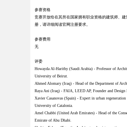
参赛资格
竞赛开放给在其所在国家拥有职业资格的建筑师、建
册，请详细阅读官网注册要求。
参赛费用
无
评委
Howayda Al-Harithy (Saudi Arabia) - Professor of Archit
University of Beirut.
Ahmed Alomary (Iraq) - Head of the Department of Archit
Raya Ani (Iraq) - FAIA, LEED AP, Founder and Design 
Xavier Casanovas (Spain) - Expert in urban regeneration a
University of Catalonia.
Amel Chabbi (United Arab Emirates) - Head of the Conser
Emirate of Abu Dhabi.