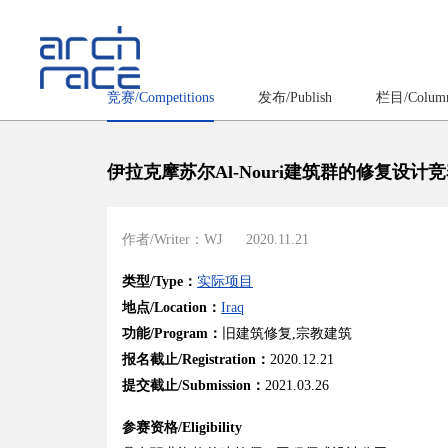
竞赛/Competitions
发布/Publish
栏目/Colum
伊拉克摩苏尔Al-Nouri建筑群的修复设计
作者/Writer：WJ
2020.11.21
类型/Type：
实际项目
地点/Location：
Iraq
功能/Program：
旧建筑修复,宗教建筑
报名截止/Registration：
2020.12.21
提交截止/Submission：
2021.03.26
参赛资格/Eligibility