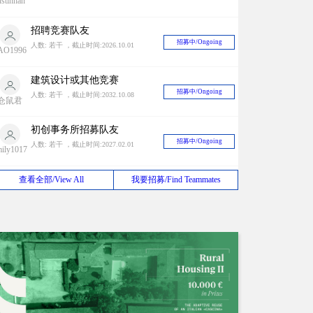
ustinhan
招聘竞赛队友
招募中/Ongoing
人数: 若干 ，截止时间:2026.10.01
AO1996
建筑设计或其他竞赛
招募中/Ongoing
人数: 若干 ，截止时间:2032.10.08
仓鼠君
初创事务所招募队友
招募中/Ongoing
人数: 若干 ，截止时间:2027.02.01
mily1017
甲级设计院长期寻找竞赛合作对象
查看全部/View All
我要招募/Find Teammates
招募中/Ongoing
人数: 若干 ，截止时间:2026.08.31
liuxiao
海外设计团队BD合作
招募中/Ongoing
人数: 若干 ，截止时间:2030.03.12
eijunfei
设计师组队
招募中/Ongoing
人数: 若干 ，截止时间:2027.08.15
zq191315