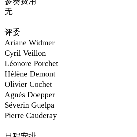
参赛费用
无
评委
Ariane Widmer
Cyril Veillon
Léonore Porchet
Hélène Demont
Olivier Cochet
Agnès Doepper
Séverin Guelpa
Pierre Cauderay
日程安排