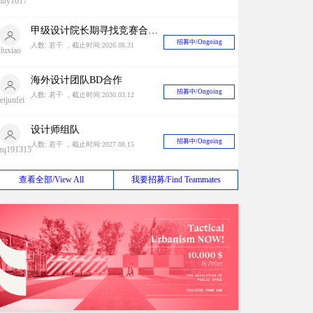
mily1017
甲级设计院长期寻找竞赛合作对象
招募中/Ongoing
人数: 若干 ，截止时间:2026.08.31
liuxiao
海外设计团队BD合作
招募中/Ongoing
人数: 若干 ，截止时间:2030.03.12
eijunfei
设计师组队
招募中/Ongoing
人数: 若干 ，截止时间:2027.08.15
zq191315
2024 Antepavilion 建筑竞赛
查看全部/View All
我要招募/Find Teammates
招募中/Ongoing
人数: 若干 ，截止时间:2038.01.19
山清
国内外竞赛长期招队友
招募中/Ongoing
人数: 若干 ，截止时间:2028.04.06
不存在的
人
长期招募同城队友（上海）
招募中/Ongoing
人数: 若干 ，截止时间:2030.06.30
appy ant