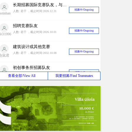
ustinhan
招聘竞赛队友
招募中/Ongoing
人数: 若干 ，截止时间:2026.10.01
AO1996
建筑设计或其他竞赛
招募中/Ongoing
人数: 若干 ，截止时间:2032.10.08
仓鼠君
初创事务所招募队友
招募中/Ongoing
人数: 若干 ，截止时间:2027.02.01
mily1017
甲级设计院长期寻找竞赛合作对象
查看全部/View All
我要招募/Find Teammates
招募中/Ongoing
人数: 若干 ，截止时间:2026.08.31
liuxiao
海外设计团队BD合作
招募中/Ongoing
人数: 若干 ，截止时间:2030.03.12
eijunfei
设计师组队
招募中/Ongoing
人数: 若干 ，截止时间:2027.08.15
zq191315