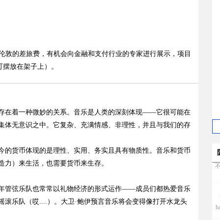
前往伦敦的差旅费，有机会向金融和支付行业的专家进行展示，项目
（可摆放在架子上）。
存在着一种微妙的关系。音乐是人类的深刻体现——它很可能在
集体无意识之中。它复杂、充满情感、非理性，并且与我们的存
今的货币体现的是理性、实用、务实且具有物质性。音乐和货币
造力）来生活，也需要货币来生存。
h
年管弦乐队也常常以礼物经济的形式运作——成员们都热爱音乐
滚乐队（哎....）。大卫·鲍伊预言音乐将会变得像打开水龙头