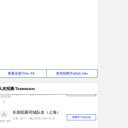
查看全部/View All
发布招聘/Publish Jobs
队友招募/Teammates
长期招募同城队友（上海）
招募中/Ongoing
人数: 若干 ，截止时间:2030.06.30
appy ant
长期招募国际竞赛队友，与国内外很多zbf有稳定关系中奖率有一定保障！
招募中/Ongoing
人数: 若干 ，截止时间:2026.12.31