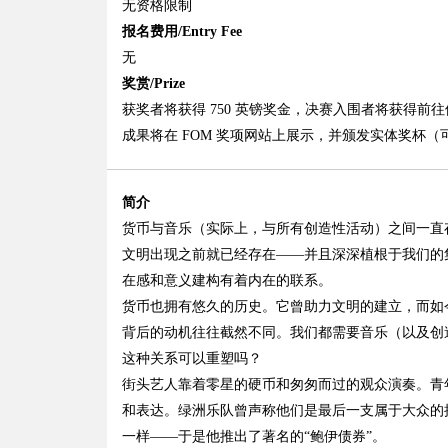
无资格限制
报名费用/Entry Fee
无
奖赏/Prize
获奖者将获得 750 英镑奖金，决赛入围者将获得
成果将在 FOM 奖项网站上展示，并颁发实体奖杯
简介
货币与音乐（实际上，与所有创造性活动）之间一直
文明出现之前就已经存在——并且深深植根于我们的
在感和意义建构有着内在的联系。
货币也拥有悠久的历史。它曾助力文明的建立，而如
背后的动机往往截然不同。我们都需要音乐（以及创
这种关系可以重塑吗？
街头艺人靠着零星的硬币和匆匆而过的观众演奏。青
和表达。绿洲乐队曾声称他们是最后一支属于大众的摇
一样——于是他推出了著名的“鲍伊债券”。