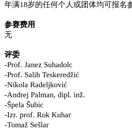
年满18岁的任何个人或团体均可报名
参赛费用
无
评委
-Prof. Janez Suhadolc
-Prof. Salih Teskeredžić
-Nikola Radeljković
-Andrej Palman, dipl. inž.
-Špela Šubic
-Izr. prof. Rok Kuhar
-Tomaž Sešlar