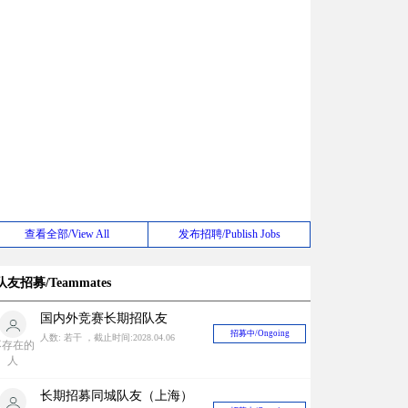
查看全部/View All
发布招聘/Publish Jobs
队友招募/Teammates
长期招募同城队友（上海）
招募中/Ongoing
人数: 若干 ，截止时间:2030.06.30
appy ant
长期招募国际竞赛队友，与国内外很多zbf有稳定关系中奖率有一定保障！
招募中/Ongoing
人数: 若干 ，截止时间:2026.12.31