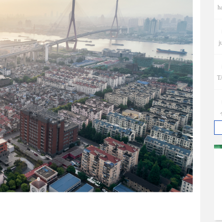
j
T
e
p
w