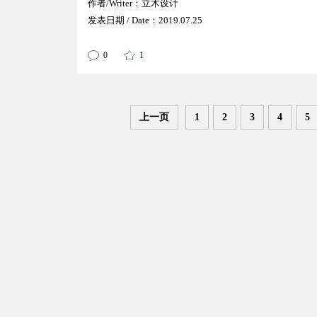
作者/Writer：立木设计
发表日期 / Date：2019.07.25
0
1
上一页
1
2
3
4
5