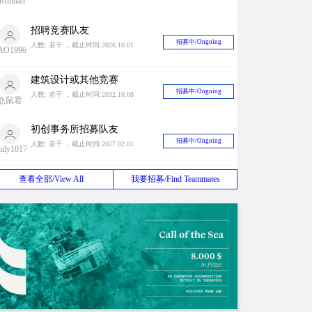
ustinhan
招聘竞赛队友
招募中/Ongoing
人数: 若干 ，截止时间:2026.10.01
AO1996
建筑设计或其他竞赛
招募中/Ongoing
人数: 若干 ，截止时间:2032.10.08
仓鼠君
初创事务所招募队友
招募中/Ongoing
人数: 若干 ，截止时间:2027.02.01
mily1017
甲级设计院长期寻找竞赛合作对象
查看全部/View All
我要招募/Find Teammates
招募中/Ongoing
人数: 若干 ，截止时间:2026.08.31
liuxiao
海外设计团队BD合作
招募中/Ongoing
人数: 若干 ，截止时间:2030.03.12
eijunfei
设计师组队
招募中/Ongoing
人数: 若干 ，截止时间:2027.08.15
zq191315