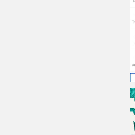
j
T
e
p
w