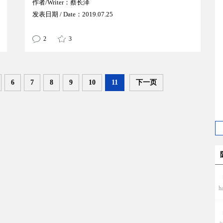
作者/Writer：蔡长泽
发表日期 / Date：2019.07.25
2
3
6
7
8
9
10
11
下一页
h